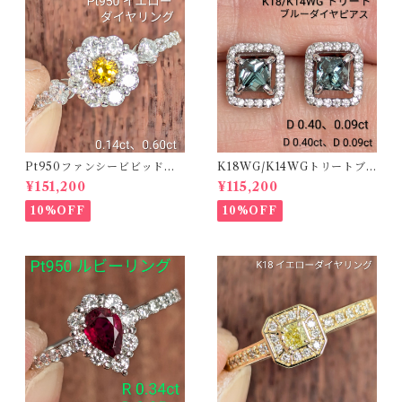
Pt950ファンシービビッドオ
K18WG/K14WGトリートブ
レンジィイエローダイヤリン
ルーダイヤピアス 【PRO20
¥151,200
¥115,200
グ D 0.144ct D 0.60ct【PR
8939】
O208782】
10%OFF
10%OFF