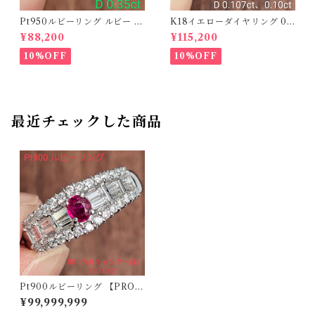
Pt950ルビーリング ルビー 0.
K18イエローダイヤリング 0.1
34ct ダイヤモンド 0.35ct【P
07ct D 0.10ct【PRO20878
¥88,200
¥115,200
RO206885】
1】
10%OFF
10%OFF
最近チェックした商品
Pt900ルビーリング 【PRO2
03878】
¥99,999,999