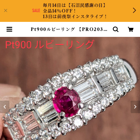
毎月14日は【石沼民感謝の日】
全品14％OFF！
13日は前夜祭インスタライブ！
Pt900ルビーリング 【PRO20387
8】 | CollectJewel