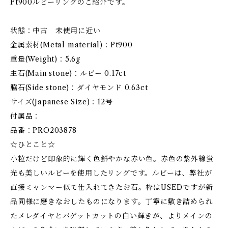
Pt900ルビーリングのご紹介です。
状態：中古 未使用に近い
金属素材(Metal material)：Pt900
重量(Weight)：5.6g
主石(Main stone)：ルビー 0.17ct
脇石(Side stone)：ダイヤモンド 0.63ct
サイズ(Japanese Size)：12号
付属品：
品番：PRO203878
☆ひとこと☆
小粒だけど印象的に輝く色鮮やかな赤い色。赤色の紫外線蛍
光も美しいルビーを使用したリングです。ルビーは、弊社が
直接ミャンマー似て仕入れてきたお石。枠はUSEDですが新
品同様に磨きなおしたものになります。丁寧に敷き詰められ
たメレダイヤとバゲットカットの白い輝きが、よりメインの