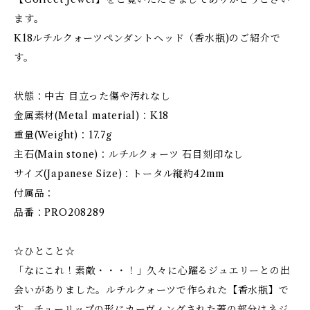
ます。
K18ルチルクォーツペンダントヘッド（香水瓶)のご紹介で
す。
状態：中古 目立った傷や汚れなし
金属素材(Metal material)：K18
重量(Weight)：17.7g
主石(Main stone)：ルチルクォーツ 石目刻印なし
サイズ(Japanese Size)：トータル縦約42mm
付属品：
品番：PRO208289
☆ひとこと☆
「なにこれ！素敵・・・！」久々に心躍るジュエリーとの出
会いがありました。ルチルクォーツで作られた【香水瓶】で
す。チューリップの形にカーヴィングされた蓋の部分はネジ