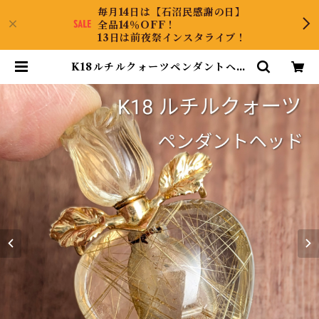
毎月14日は【石沼民感謝の日】
全品14％OFF！
13日は前夜祭インスタライブ！
K18ルチルクォーツペンダントヘッ
ド（香水瓶） 【PRO208289】 |
CollectJewel