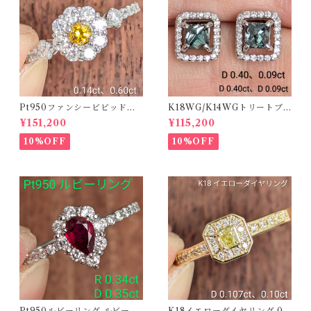
Pt950ファンシービビッドオ
K18WG/K14WGトリートブ
レンジィイエローダイヤリン
ルーダイヤピアス 【PRO20
¥151,200
¥115,200
グ D 0.144ct D 0.60ct【PR
8939】
O208782】
10%OFF
10%OFF
Pt950ルビーリング ルビー 0.
K18イエローダイヤリング 0.1