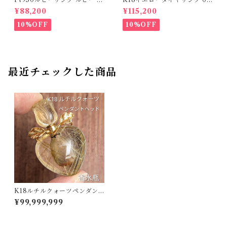
34ct ダイヤモンド 0.35ct【P
07ct D 0.10ct【PRO20878
¥88,200
¥115,200
RO206885】
1】
10%OFF
10%OFF
最近チェックした商品
K18ルチルクォーツペンダン
トヘッド（香水瓶） 【PRO20
¥99,999,999
8289】