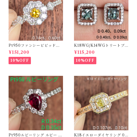
Pt950ファンシービビッドオ
K18WG/K14WGトリートブ
レンジィイエローダイヤリン
ルーダイヤピアス 【PRO20
¥151,200
¥115,200
グ D 0.144ct D 0.60ct【PR
8939】
O208782】
10%OFF
10%OFF
Pt950ルビーリング ルビー 0.
K18イエローダイヤリング 0.1