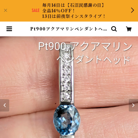
毎月14日は【石沼民感謝の日】
全品14％OFF！
13日は前夜祭インスタライブ！
Pt900アクアマリンペンダントヘッ
ド A 0.61ct D 0.07ct【PRO208
790】 | CollectJewel