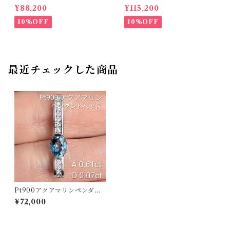
34ct ダイヤモンド 0.35ct【P
07ct D 0.10ct【PRO20878
¥88,200
¥115,200
RO206885】
1】
10%OFF
10%OFF
最近チェックした商品
Pt900アクアマリンペンダン
トヘッド A 0.61ct D 0.07ct
¥72,000
【PRO208790】