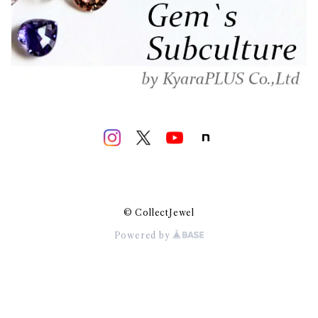
© CollectJewel
Powered by