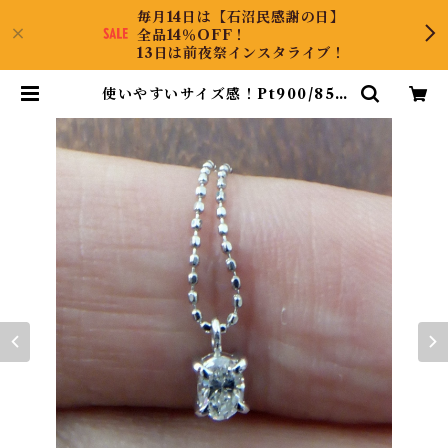
毎月14日は【石沼民感謝の日】
全品14％OFF！
13日は前夜祭インスタライブ！
使いやすいサイズ感！Pt900/850
ダイヤネックレス | CollectJewe
l