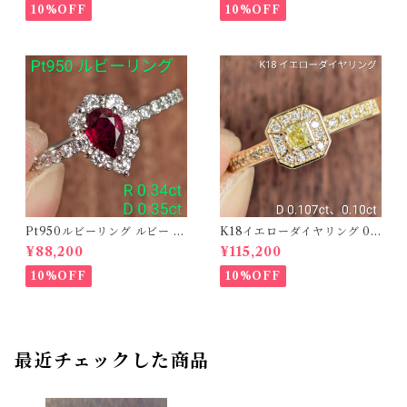
O208782】
10%OFF
10%OFF
Pt950ルビーリング ルビー 0.
K18イエローダイヤリング 0.1
34ct ダイヤモンド 0.35ct【P
07ct D 0.10ct【PRO20878
¥88,200
¥115,200
RO206885】
1】
10%OFF
10%OFF
最近チェックした商品