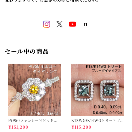
変わりますので、お急ぎの方はご相談ください。
セール中の商品
Pt950ファンシービビッドオ
K18WG/K14WGトリートブ
レンジィイエローダイヤリン
ルーダイヤピアス 【PRO20
¥151,200
¥115,200
グ D 0.144ct D 0.60ct【PR
8939】