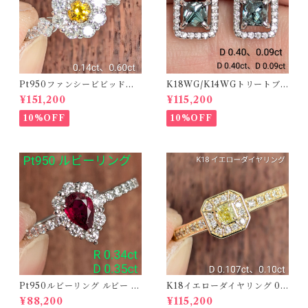
Pt950ファンシービビッドオ
K18WG/K14WGトリートブ
レンジィイエローダイヤリン
ルーダイヤピアス 【PRO20
¥151,200
¥115,200
グ D 0.144ct D 0.60ct【PR
8939】
O208782】
10%OFF
10%OFF
Pt950ルビーリング ルビー 0.
K18イエローダイヤリング 0.1
34ct ダイヤモンド 0.35ct【P
07ct D 0.10ct【PRO20878
¥88,200
¥115,200
RO206885】
1】