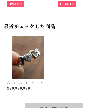
10%OFF
10%OFF
最近チェックした商品
ハート！ハート！ハートのダ
イヤ！Pt900ダイヤリング 11
¥99,999,999
号