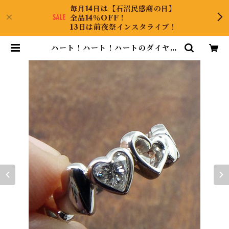
毎月14日は【石沼民感謝の日】
全品14％OFF！
13日は前夜祭インスタライブ！
ハート！ハート！ハートのダイヤ！
Pt900ダイヤリング 11号 | Collec
tJewel