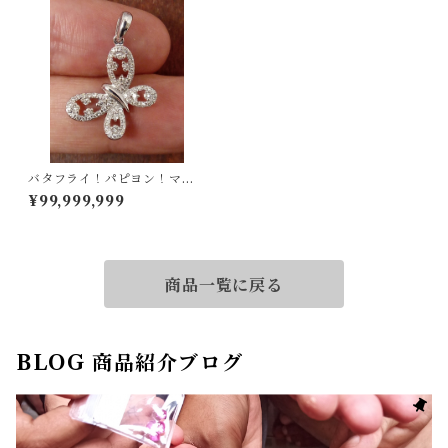
バタフライ！パピヨン！マリ
ポーサ！18Kダイヤペンダン
¥99,999,999
トヘッド
商品一覧に戻る
BLOG 商品紹介ブログ