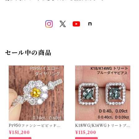
セール中の商品
Pt950ファンシービビッドオ
K18WG/K14WGトリートブ
レンジィイエローダイヤリン
ルーダイヤピアス 【PRO20
¥151,200
¥115,200
グ D 0.144ct D 0.60ct【PR
8939】