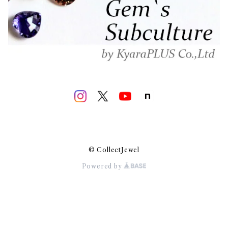
© CollectJewel
Powered by