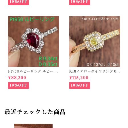
O208782】
10%OFF
10%OFF
Pt950ルビーリング ルビー 0.
K18イエローダイヤリング 0.1
34ct ダイヤモンド 0.35ct【P
07ct D 0.10ct【PRO20878
¥88,200
¥115,200
RO206885】
1】
10%OFF
10%OFF
最近チェックした商品