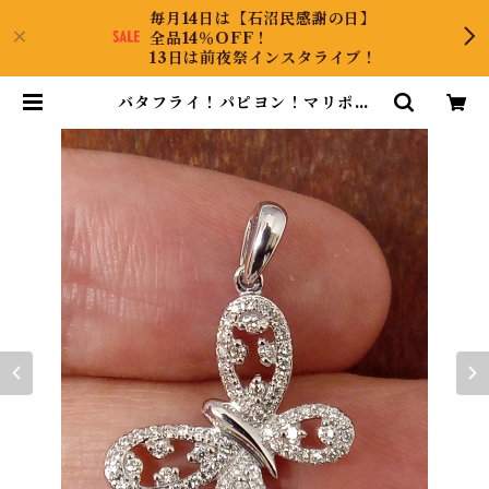
毎月14日は【石沼民感謝の日】
全品14％OFF！
13日は前夜祭インスタライブ！
バタフライ！パピヨン！マリポー
サ！18Kダイヤペンダントヘッド |
CollectJewel