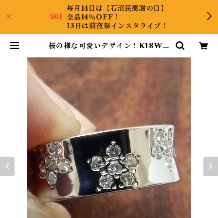
毎月14日は【石沼民感謝の日】
全品14％OFF！
13日は前夜祭インスタライブ！
桜の様な可愛いデザイン！K18WG
ダイヤリング 10号 | CollectJew
el