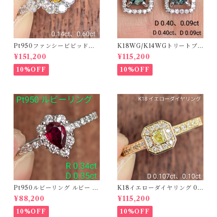
Pt950ファンシービビッドオ
K18WG/K14WGトリートブ
レンジィイエローダイヤリン
ルーダイヤピアス 【PRO20
¥151,200
¥115,200
グ D 0.144ct D 0.60ct【PR
8939】
O208782】
10%OFF
10%OFF
Pt950ルビーリング ルビー 0.
K18イエローダイヤリング 0.1
34ct ダイヤモンド 0.35ct【P
07ct D 0.10ct【PRO20878
¥88,200
¥115,200
RO206885】
1】
10%OFF
10%OFF