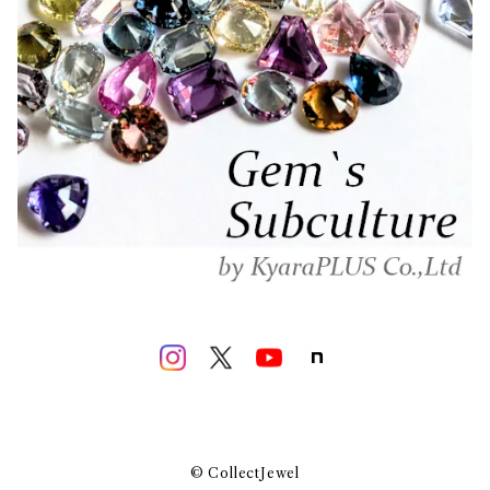
© CollectJewel