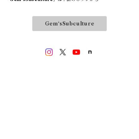
Gem‘sSubculture