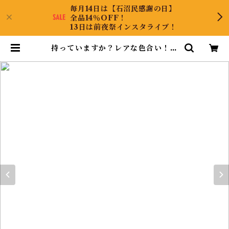
毎月14日は【石沼民感謝の日】
全品14％OFF！
13日は前夜祭インスタライブ！
持っていますか？レアな色合い！ダ
イヤルース | CollectJewel