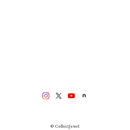
© CollectJewel