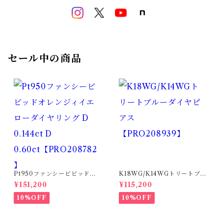
セール中の商品
Pt950ファンシービビッドオ
K18WG/K14WGトリートブ
レンジィイエローダイヤリン
ルーダイヤピアス 【PRO20
¥151,200
¥115,200
グ D 0.144ct D 0.60ct【PR
8939】
O208782】
10%OFF
10%OFF