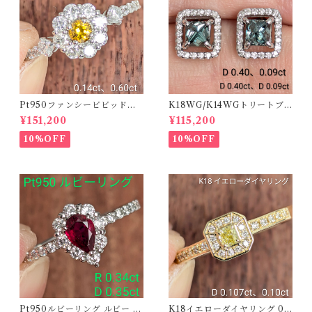
Pt950ファンシービビッドオ
K18WG/K14WGトリートブ
レンジィイエローダイヤリン
ルーダイヤピアス 【PRO20
¥151,200
¥115,200
グ D 0.144ct D 0.60ct【PR
8939】
O208782】
10%OFF
10%OFF
Pt950ルビーリング ルビー 0.
K18イエローダイヤリング 0.1