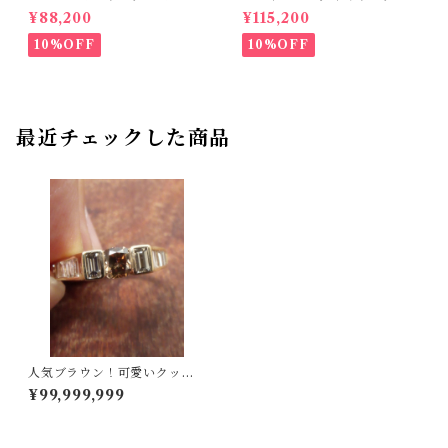
34ct ダイヤモンド 0.35ct【P
07ct D 0.10ct【PRO20878
¥88,200
¥115,200
RO206885】
1】
10%OFF
10%OFF
最近チェックした商品
人気ブラウン！可愛いクッシ
ョンカット！K18ダイヤリン
¥99,999,999
グ 12号