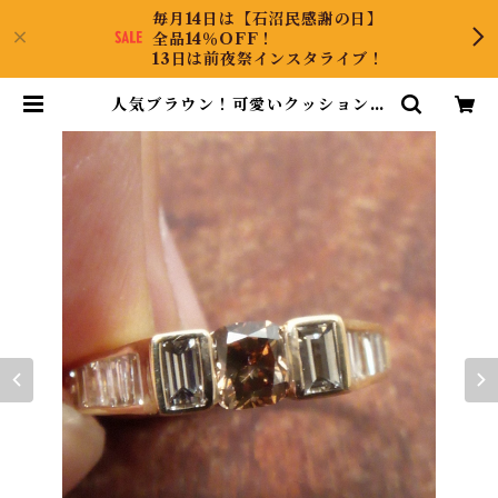
毎月14日は【石沼民感謝の日】
全品14％OFF！
13日は前夜祭インスタライブ！
人気ブラウン！可愛いクッションカ
ット！K18ダイヤリング 12号 | Col
lectJewel