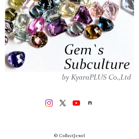
© CollectJewel