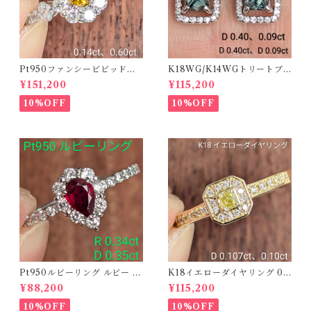
Pt950ファンシービビッドオ
K18WG/K14WGトリートブ
レンジィイエローダイヤリン
ルーダイヤピアス 【PRO20
¥151,200
¥115,200
グ D 0.144ct D 0.60ct【PR
8939】
O208782】
10%OFF
10%OFF
Pt950ルビーリング ルビー 0.
K18イエローダイヤリング 0.1
34ct ダイヤモンド 0.35ct【P
07ct D 0.10ct【PRO20878
¥88,200
¥115,200
RO206885】
1】
10%OFF
10%OFF