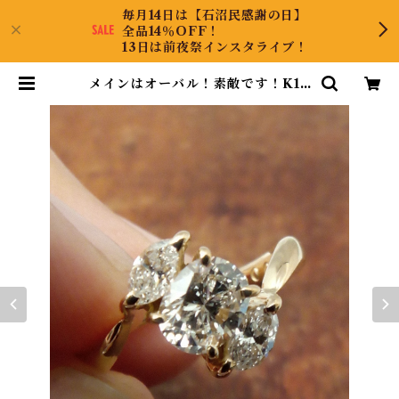
毎月14日は【石沼民感謝の日】
全品14％OFF！
13日は前夜祭インスタライブ！
メインはオーバル！素敵です！K18
ダイヤリング 4号 | CollectJewel