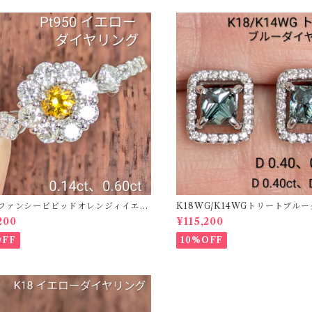
50ファンシービビッドオレンジィイエロ
K18WG/K14WGトリートブル
ング D 0.144ct D 0.60ct【PRO
ス 【PRO208939】
200
¥115,200
2】
OFF
10%OFF