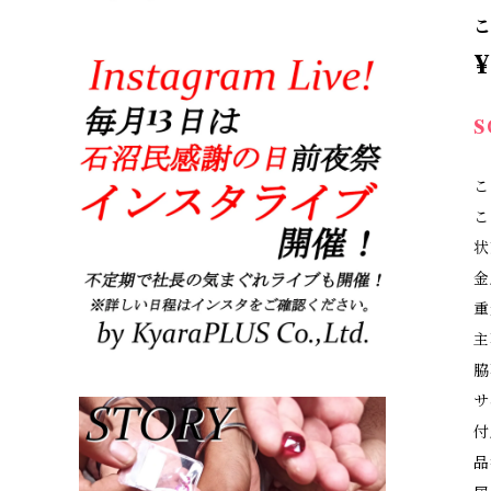
こ
¥
S
こ
こ
状
金
重
主
脇
サ
付
品