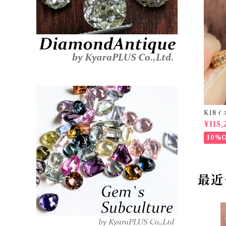
K18イ
t【PR
¥115,
10%
最近