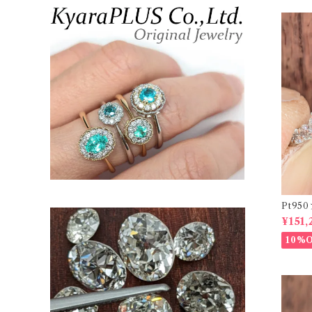
Pt9
ーダイヤリ
¥151,
20878
10%