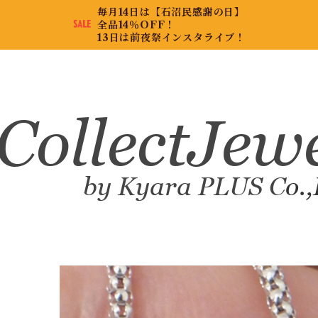
毎月14日は【石沼民感謝の日】
全品14％OFF！
13日は前夜祭インスタライブ！