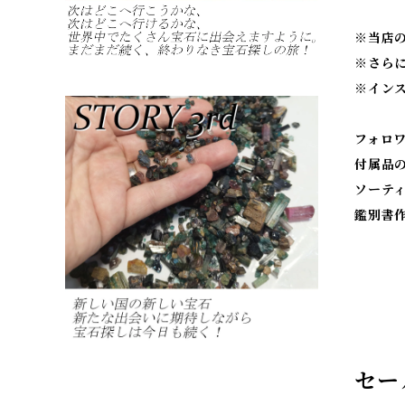
※当店
※
さら
※
イン
フォロ
付属品
ソーテ
鑑別書
セー