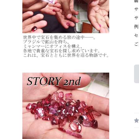
届
サ
サ
例
セ
ご