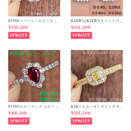
Pt950ファンシービビッドオ
K18WG/K14WGトリートブ
レンジィイエローダイヤリン
ルーダイヤピアス 【PRO20
¥151,200
¥115,200
グ D 0.144ct D 0.60ct【PR
8939】
O208782】
10%OFF
10%OFF
Pt950ルビーリング ルビー 0.
K18イエローダイヤリング 0.1
34ct ダイヤモンド 0.35ct【P
07ct D 0.10ct【PRO20878
¥88,200
¥115,200
RO206885】
1】
10%OFF
10%OFF