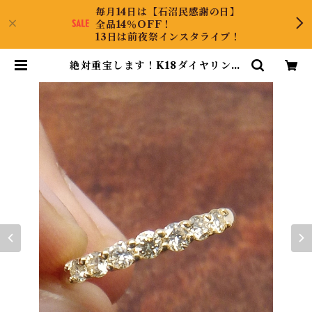
毎月14日は【石沼民感謝の日】
全品14％OFF！
13日は前夜祭インスタライブ！
絶対重宝します！K18ダイヤリング
7号 | CollectJewel