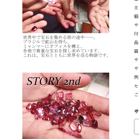
主
脇
サ
付
品
届
サ
サ
例
セ
ご