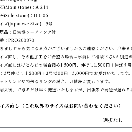
石(Main stone)：A 2.14
石(Side stone)：D 0.05
イズ(Japanese Size)：9号
属品：日宝協ソーティング付
番：PRO200870
きましてから気になる点がございましたらご連絡ください、出来る
イズ直し、その他加工をご希望の場合は事前にご相談下さい! 別途
イズ直しはほとんどの場合縮め1,500円、伸ばし1,500円＋伸ばす号
：3号伸ばし 1,500円＋3号×500円＝3,000円でお受けいたします
ットリングや特殊なリングの場合、お値段が変わります。
購入後、できるだけ早く発送いたしますが、出張等で発送が遅れる
サイズ直し（これ以外のサイズはお問い合わせください）
選択なし