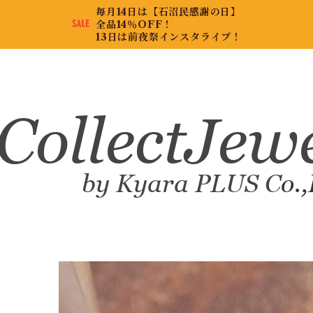
毎月14日は【石沼民感謝の日】
全品14％OFF！
13日は前夜祭インスタライブ！