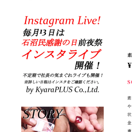
素
¥
S
素
や
状
金
重