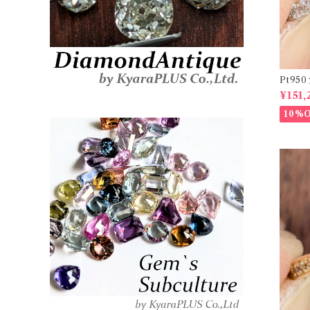
Pt9
ーダイヤリ
¥151,
20878
10%