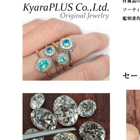
付属品
ソーテ
鑑別書
セー