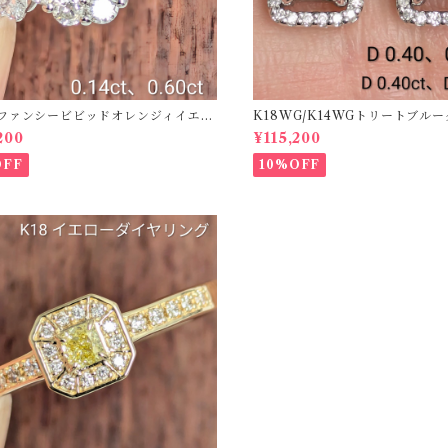
50ファンシービビッドオレンジィイエロ
K18WG/K14WGトリートブル
ング D 0.144ct D 0.60ct【PRO
ス 【PRO208939】
200
¥115,200
2】
OFF
10%OFF