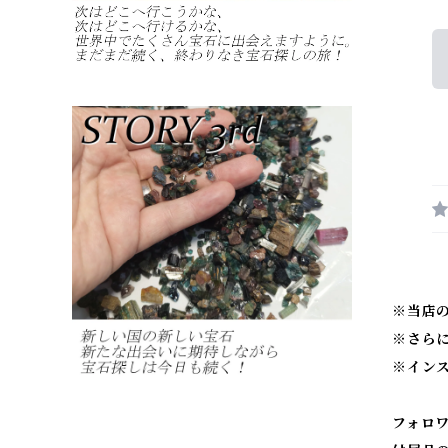
※当店
※
さら
※
イン
フォロ