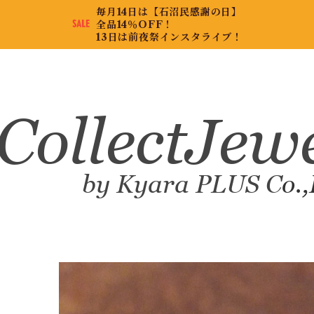
毎月14日は【石沼民感謝の日】
全品14％OFF！
13日は前夜祭インスタライブ！