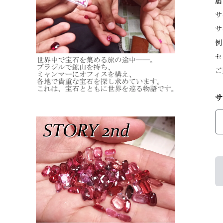
届
サ
サ
例
セ
ご