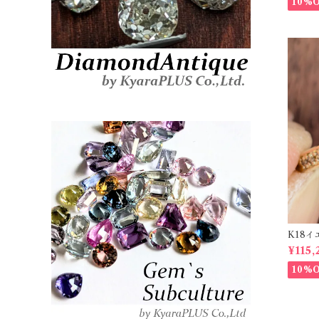
10%
K18イ
t【PR
¥115,
10%