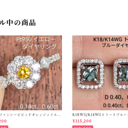
ル中の商品
50ファンシービビッドオレンジィイエロ
K18WG/K14WGトリートブル
ング D 0.144ct D 0.60ct【PRO
ス 【PRO208939】
200
¥115,200
2】