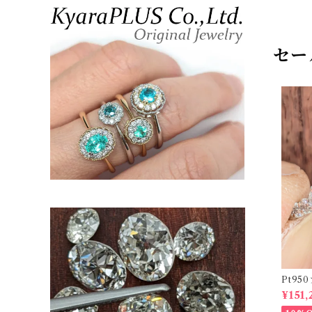
セー
Pt9
ーダイヤリ
¥151,
20878