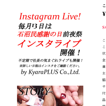
こ
¥
S
こ
こ
状
金
重
主
脇
サ
付
品