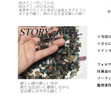
※当店
※
さら
※
イン
フォロ
付属品
ソーテ
鑑別書