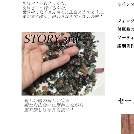
※
イン
フォロ
付属品
ソーテ
鑑別書
セー