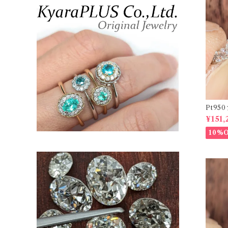
Pt9
ーダイヤリ
¥151,
20878
10%