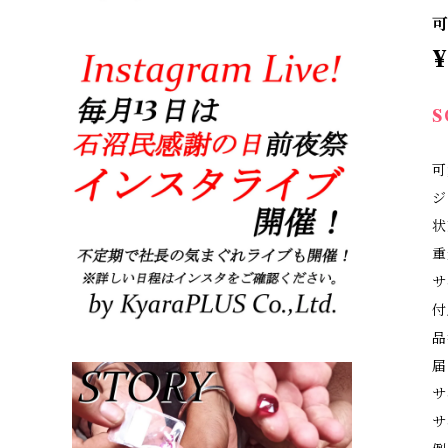
¥
S
可
ジ
状
重
サ
付
品
届
サ
サ