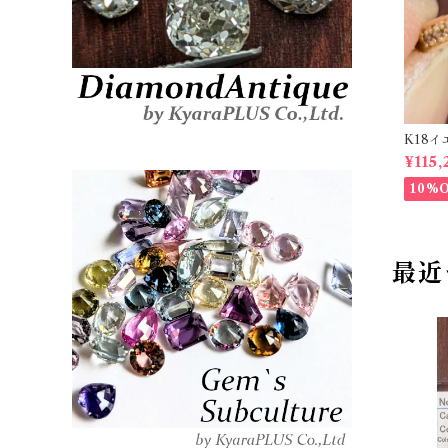
K18イ
t【PR
¥115,
10%
最近