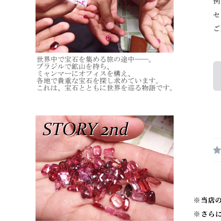
例
セ
ご
※当店
※
さら