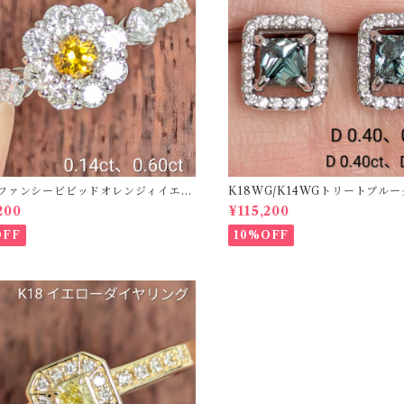
50ファンシービビッドオレンジィイエロ
K18WG/K14WGトリートブル
ング D 0.144ct D 0.60ct【PRO
ス 【PRO208939】
200
¥115,200
2】
OFF
10%OFF