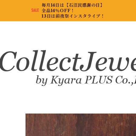
毎月14日は【石沼民感謝の日】
全品14％OFF！
13日は前夜祭インスタライブ！