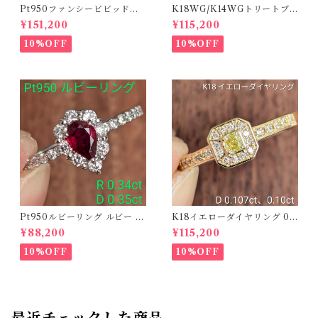
Pt950ファンシービビッドオ
K18WG/K14WGトリートブ
レンジィイエローダイヤリン
ルーダイヤピアス 【PRO20
¥151,200
¥115,200
グ D 0.144ct D 0.60ct【PR
8939】
O208782】
10%OFF
10%OFF
Pt950ルビーリング ルビー 0.
K18イエローダイヤリング 0.1
34ct ダイヤモンド 0.35ct【P
07ct D 0.10ct【PRO20878
¥88,200
¥115,200
RO206885】
1】
10%OFF
10%OFF