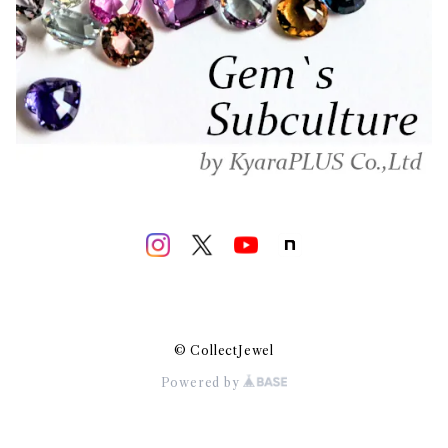
© CollectJewel
Powered by