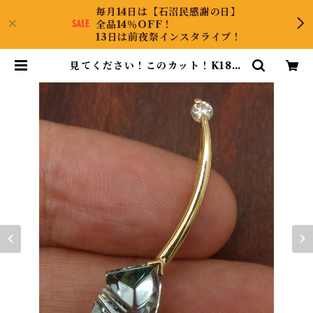
毎月14日は【石沼民感謝の日】
全品14％OFF！
13日は前夜祭インスタライブ！
見てください！このカット！K18ア
クアマリンペンダントヘッド | Coll
ectJewel