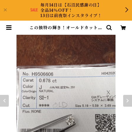
毎月14日は【石沼民感謝の日】
全品14％OFF！
13日は前夜祭インスタライブ！
この独特の輝き！オールドカットで
す！ダイヤルース | CollectJewe
l