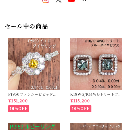
セール中の商品
Pt950ファンシービビッドオ
K18WG/K14WGトリートブ
レンジィイエローダイヤリン
ルーダイヤピアス 【PRO20
¥151,200
¥115,200
グ D 0.144ct D 0.60ct【PR
8939】
O208782】
10%OFF
10%OFF