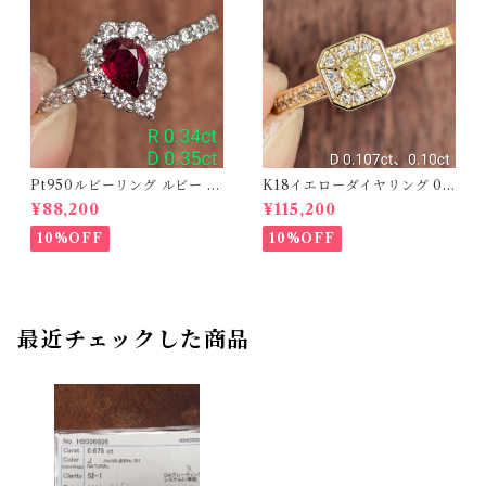
Pt950ルビーリング ルビー 0.
K18イエローダイヤリング 0.1
34ct ダイヤモンド 0.35ct【P
07ct D 0.10ct【PRO20878
¥88,200
¥115,200
RO206885】
1】
10%OFF
10%OFF
最近チェックした商品