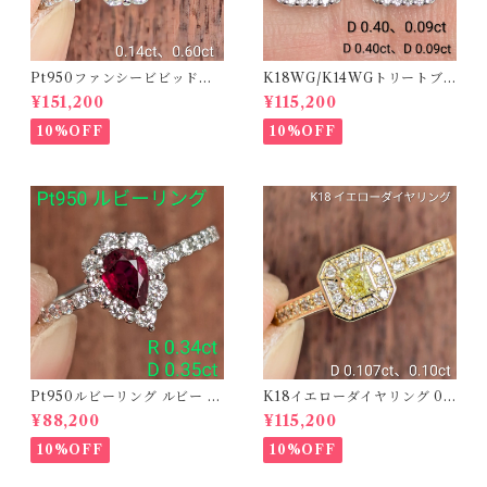
Pt950ファンシービビッドオ
K18WG/K14WGトリートブ
レンジィイエローダイヤリン
ルーダイヤピアス 【PRO20
¥151,200
¥115,200
グ D 0.144ct D 0.60ct【PR
8939】
O208782】
10%OFF
10%OFF
Pt950ルビーリング ルビー 0.
K18イエローダイヤリング 0.1
34ct ダイヤモンド 0.35ct【P
07ct D 0.10ct【PRO20878
¥88,200
¥115,200
RO206885】
1】
10%OFF
10%OFF