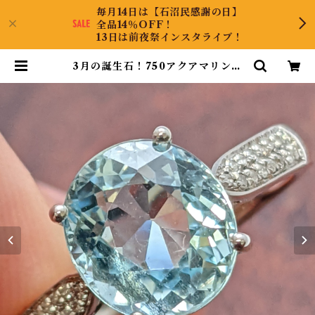
毎月14日は【石沼民感謝の日】
全品14％OFF！
13日は前夜祭インスタライブ！
3月の誕生石！750アクアマリンリ
ング 13.5号 | CollectJewel