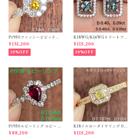
Pt950ファンシービビッドオ
K18WG/K14WGトリートブ
レンジィイエローダイヤリン
ルーダイヤピアス 【PRO20
¥151,200
¥115,200
グ D 0.144ct D 0.60ct【PR
8939】
O208782】
10%OFF
10%OFF
Pt950ルビーリング ルビー 0.
K18イエローダイヤリング 0.1
34ct ダイヤモンド 0.35ct【P
07ct D 0.10ct【PRO20878
¥88,200
¥115,200
RO206885】
1】