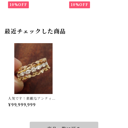
10%OFF
10%OFF
最近チェックした商品
人気です！素敵なアンティー
ク調！K18/Pt900ダイヤリン
¥99,999,999
グ 11号