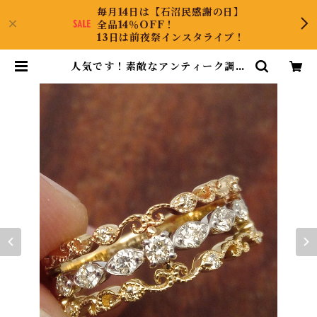
毎月14日は【石沼民感謝の日】
全品14％OFF！
13日は前夜祭インスタライブ！
人気です！素敵なアンティーク調！
K18/Pt900ダイヤリング 11号 | C
ollectJewel