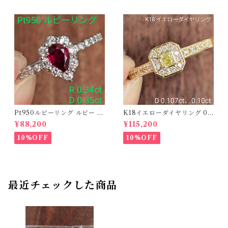
Pt950ルビーリング ルビー 0.
K18イエローダイヤリング 0.1
34ct ダイヤモンド 0.35ct【P
07ct D 0.10ct【PRO20878
¥88,200
¥115,200
RO206885】
1】
10%OFF
10%OFF
最近チェックした商品