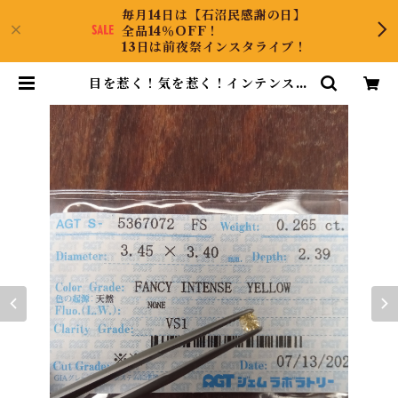
毎月14日は【石沼民感謝の日】
全品14％OFF！
13日は前夜祭インスタライブ！
目を惹く！気を惹く！インテンスイ
エロー！ダイヤルース | CollectJe
wel