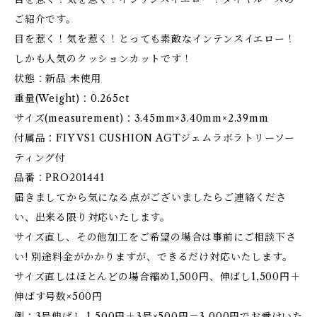
ご紹介です。
目を惹く！気を惹く！とっても素敵なインテンスイエロー！
しかも人気のクッションカットです！
状態：新品 未使用
重量(Weight)：0.265ct
サイズ(measurement)：3.45mm×3.40mm×2.39mm
付属品：FIY VS1 CUSHION AGTジェムラボラトリーソー
ティング付
品番：PRO201441
届きましてから気になる点がございましたらご連絡くださ
い、出来る限り対応いたします。
サイズ直し、その他加工をご希望の場合は事前にご相談下さ
い! 別途料金がかかりますが、できるだけ対応いたします。
サイズ直しはほとんどの場合縮め1,500円、伸ばし1,500円＋
伸ばす号数×500円
例：3号伸ばし 1,500円＋3号×500円＝3,000円でお受けいた