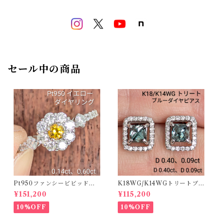
セール中の商品
Pt950ファンシービビッドオ
K18WG/K14WGトリートブ
レンジィイエローダイヤリン
ルーダイヤピアス 【PRO20
¥151,200
¥115,200
グ D 0.144ct D 0.60ct【PR
8939】
O208782】
10%OFF
10%OFF