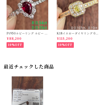
Pt950ルビーリング ルビー 0.
K18イエローダイヤリング 0.1
34ct ダイヤモンド 0.35ct【P
07ct D 0.10ct【PRO20878
¥88,200
¥115,200
RO206885】
1】
10%OFF
10%OFF
最近チェックした商品