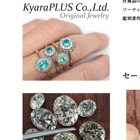
付属品
ソーテ
鑑別書
セー