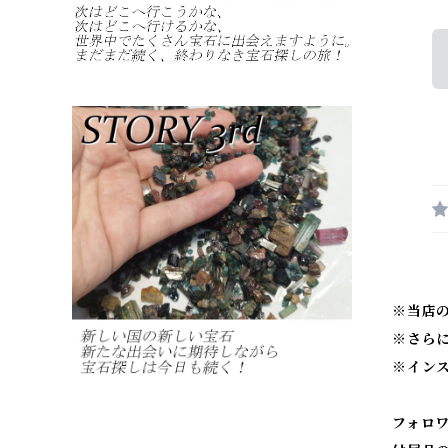
※当店
※
さら
※
イン
フォロ