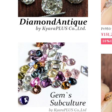
Pt9
ーダイヤリ
¥151,
20878
10%