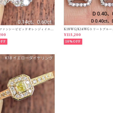
50ファンシービビッドオレンジィイエロ
K18WG/K14WGトリートブル
ング D 0.144ct D 0.60ct【PRO
ス 【PRO208939】
200
¥115,200
2】
OFF
10%OFF