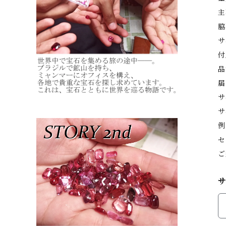
主
脇
サ
付
品
届
サ
サ
例
セ
ご