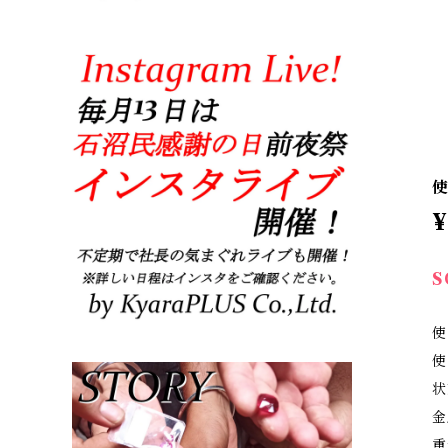
使
¥
S
使
使
状
金
重