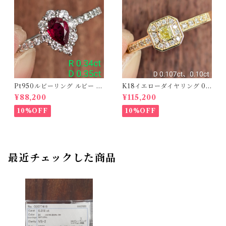
Pt950ルビーリング ルビー 0.
K18イエローダイヤリング 0.1
34ct ダイヤモンド 0.35ct【P
07ct D 0.10ct【PRO20878
¥88,200
¥115,200
RO206885】
1】
10%OFF
10%OFF
最近チェックした商品