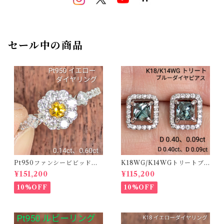
セール中の商品
Pt950ファンシービビッドオ
K18WG/K14WGトリートブ
レンジィイエローダイヤリン
ルーダイヤピアス 【PRO20
¥151,200
¥115,200
グ D 0.144ct D 0.60ct【PR
8939】
O208782】
10%OFF
10%OFF