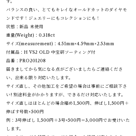
す。
バランスの良い、とてもキレイなオールドカットのダイヤモ
ンドです！ジュエリーにもコレクションにも！
状態：新品 未使用
重量(Weight)：0.318ct
サイズ(measurement)：4.51mm×4.59mm×2.53mm
付属品：H VS2 OLD 中宝研ソーティング付
品番：PRO201208
届きましてから気になる点がございましたらご連絡くださ
い、出来る限り対応いたします。
サイズ直し、その他加工をご希望の場合は事前にご相談下さ
い! 別途料金がかかりますが、できるだけ対応いたします。
サイズ直しはほとんどの場合縮め1,500円、伸ばし1,500円＋
伸ばす号数×500円
例：3号伸ばし 1,500円＋3号×500円＝3,000円でお受けいた
します。