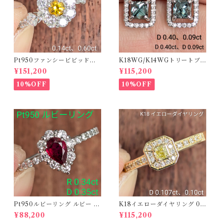
Pt950ファンシービビッドオ
K18WG/K14WGトリートブ
レンジィイエローダイヤリン
ルーダイヤピアス 【PRO20
¥151,200
¥115,200
グ D 0.144ct D 0.60ct【PR
8939】
O208782】
10%OFF
10%OFF
Pt950ルビーリング ルビー 0.
K18イエローダイヤリング 0.1
34ct ダイヤモンド 0.35ct【P
07ct D 0.10ct【PRO20878
¥88,200
¥115,200
RO206885】
1】