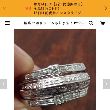
毎月14日は【石沼民感謝の日】
全品14％OFF！
13日は前夜祭インスタライブ！
幅広でボリュームあります！Pt900
ダイヤリング 11.5号 | CollectJe
wel