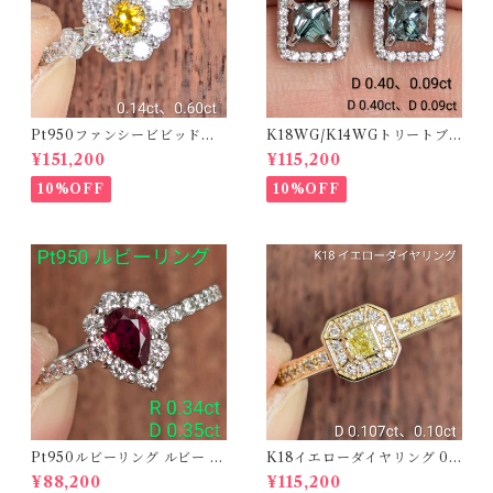
Pt950ファンシービビッドオ
K18WG/K14WGトリートブ
レンジィイエローダイヤリン
ルーダイヤピアス 【PRO20
¥151,200
¥115,200
グ D 0.144ct D 0.60ct【PR
8939】
O208782】
10%OFF
10%OFF
Pt950ルビーリング ルビー 0.
K18イエローダイヤリング 0.1
34ct ダイヤモンド 0.35ct【P
07ct D 0.10ct【PRO20878
¥88,200
¥115,200
RO206885】
1】