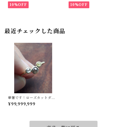
10%OFF
10%OFF
最近チェックした商品
華奢です！ローズカットダイ
ヤです！K18ダイヤリング 11.
¥99,999,999
5号