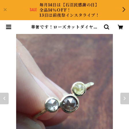
毎月14日は【石沼民感謝の日】
全品14％OFF！
13日は前夜祭インスタライブ！
華奢です！ローズカットダイヤで
す！K18ダイヤリング 11.5号 | Col
lectJewel