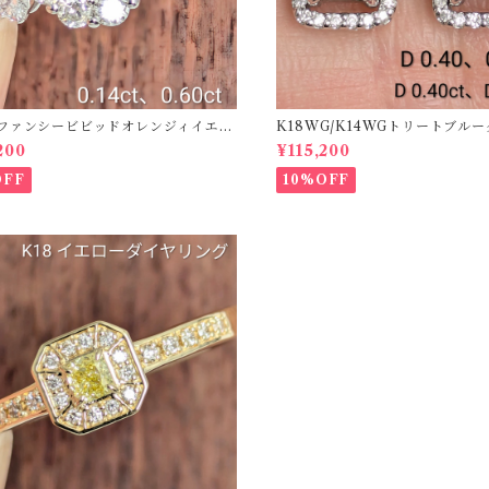
50ファンシービビッドオレンジィイエロ
K18WG/K14WGトリートブル
ング D 0.144ct D 0.60ct【PRO
ス 【PRO208939】
200
¥115,200
2】
OFF
10%OFF