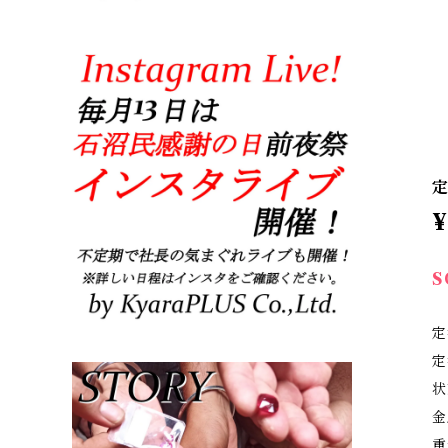
定
¥
S
定
定
状
金
重