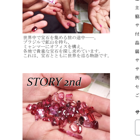
主
脇
サ
付
品
届
サ
サ
例
セ
ご