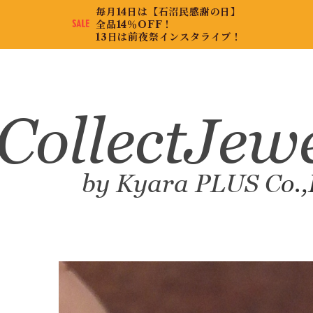
毎月14日は【石沼民感謝の日】
全品14％OFF！
13日は前夜祭インスタライブ！