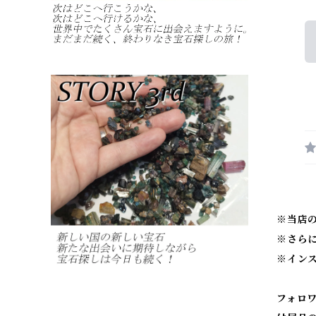
※当店
※
さら
※
イン
フォロ