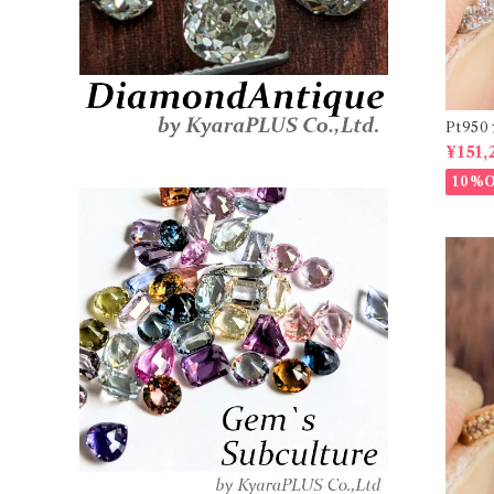
Pt9
ーダイヤリ
¥151,
20878
10%