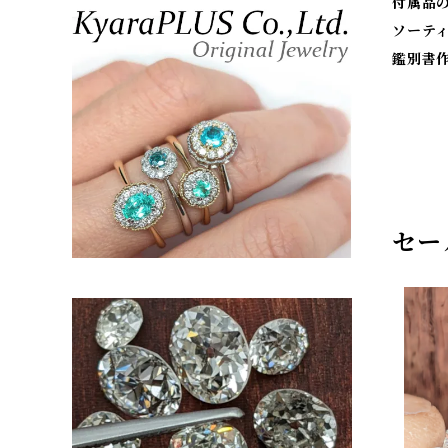
付属品
ソーテ
鑑別書
セー