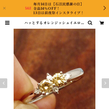
毎月14日は【石沼民感謝の日】
全品14％OFF！
13日は前夜祭インスタライブ！
ハッとするオレンジッシュイエロー
ダイヤ！Pt900ダイヤリング 12号 |
CollectJewel