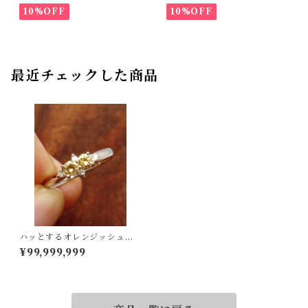
10%OFF
10%OFF
最近チェックした商品
ハッとするオレンジッシュイ
エローダイヤ！Pt900ダイヤ
¥99,999,999
リング 12号