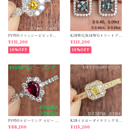
Pt950ファンシービビッドオ
K18WG/K14WGトリートブ
レンジィイエローダイヤリン
ルーダイヤピアス 【PRO20
¥151,200
¥115,200
グ D 0.144ct D 0.60ct【PR
8939】
O208782】
10%OFF
10%OFF
Pt950ルビーリング ルビー 0.
K18イエローダイヤリング 0.1
34ct ダイヤモンド 0.35ct【P
07ct D 0.10ct【PRO20878
¥88,200
¥115,200
RO206885】
1】