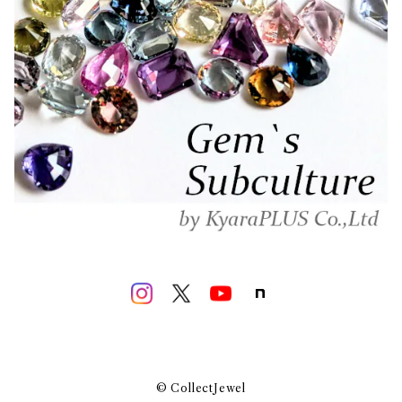
© CollectJewel