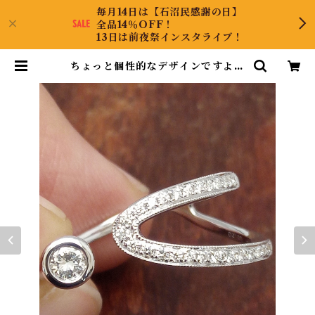
毎月14日は【石沼民感謝の日】
全品14％OFF！
13日は前夜祭インスタライブ！
ちょっと個性的なデザインですよ！
K18WGダイヤリング 18号 | Coll
ectJewel