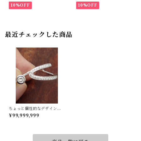
10%OFF
10%OFF
最近チェックした商品
ちょっと個性的なデザインで
すよ！K18WGダイヤリング 1
¥99,999,999
8号