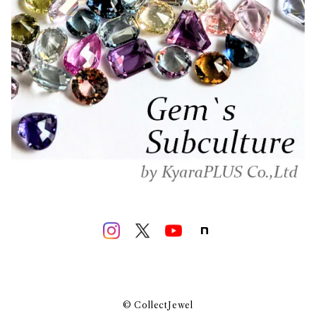
© CollectJewel