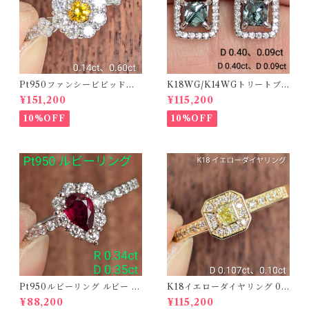
Pt950ファンシービビッドオ
K18WG/K14WGトリートブ
レンジィイエローダイヤリン
ルーダイヤピアス 【PRO20
¥151,200
¥115,200
グ D 0.144ct D 0.60ct【PR
8939】
O208782】
10%OFF
10%OFF
Pt950ルビーリング ルビー 0.
K18イエローダイヤリング 0.1
34ct ダイヤモンド 0.35ct【P
07ct D 0.10ct【PRO20878
¥88,200
¥115,200
RO206885】
1】