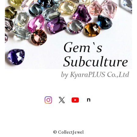
© CollectJewel