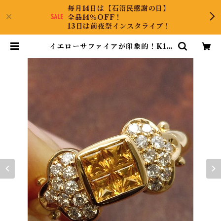
毎月14日は【石沼民感謝の日】
全品14％OFF！
13日は前夜祭インスタライブ！
イエローサファイアが印象的！K18
イエローサファイアリング 12号 | C
ollectJewel