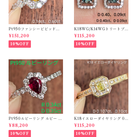
Pt950ファンシービビッドオ
K18WG/K14WGトリートブ
レンジィイエローダイヤリン
ルーダイヤピアス 【PRO20
¥151,200
¥115,200
グ D 0.144ct D 0.60ct【PR
8939】
O208782】
10%OFF
10%OFF
Pt950ルビーリング ルビー 0.
K18イエローダイヤリング 0.1
34ct ダイヤモンド 0.35ct【P
07ct D 0.10ct【PRO20878
¥88,200
¥115,200
RO206885】
1】
10%OFF
10%OFF