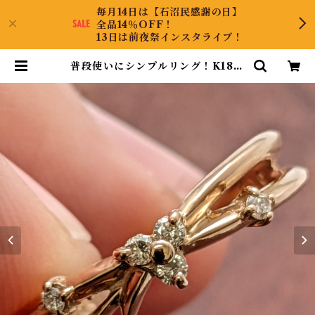
毎月14日は【石沼民感謝の日】
全品14％OFF！
13日は前夜祭インスタライブ！
普段使いにシンプルリング！K18ダ
イヤリング 11号 | CollectJewel