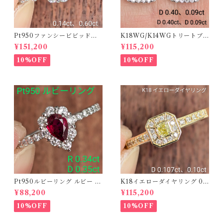
Pt950ファンシービビッドオ
K18WG/K14WGトリートブ
レンジィイエローダイヤリン
ルーダイヤピアス 【PRO20
¥151,200
¥115,200
グ D 0.144ct D 0.60ct【PR
8939】
O208782】
10%OFF
10%OFF
Pt950ルビーリング ルビー 0.
K18イエローダイヤリング 0.1
34ct ダイヤモンド 0.35ct【P
07ct D 0.10ct【PRO20878
¥88,200
¥115,200
RO206885】
1】
10%OFF
10%OFF