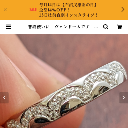
毎月14日は【石沼民感謝の日】
全品14％OFF！
13日は前夜祭インスタライブ！
普段使いに！ヴァンドームです！K1
8ダイヤリング 9号 | CollectJew
el