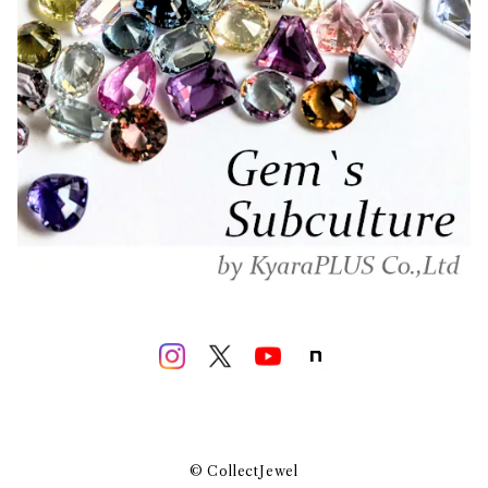
© CollectJewel