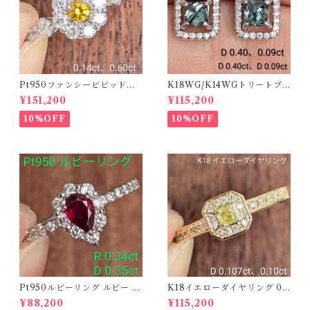
Pt950ファンシービビッドオ
K18WG/K14WGトリートブ
レンジィイエローダイヤリン
ルーダイヤピアス 【PRO20
¥151,200
¥115,200
グ D 0.144ct D 0.60ct【PR
8939】
O208782】
10%OFF
10%OFF
Pt950ルビーリング ルビー 0.
K18イエローダイヤリング 0.1
34ct ダイヤモンド 0.35ct【P
07ct D 0.10ct【PRO20878
¥88,200
¥115,200
RO206885】
1】