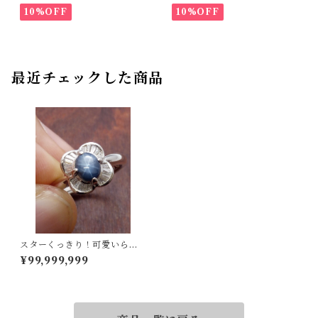
10%OFF
10%OFF
最近チェックした商品
スターくっきり！可愛いらし
い！Pt900スターサファイア
¥99,999,999
リング 12号