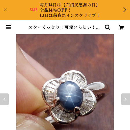
毎月14日は【石沼民感謝の日】
全品14％OFF！
13日は前夜祭インスタライブ！
スターくっきり！可愛いらしい！Pt
900スターサファイアリング 12号 |
CollectJewel