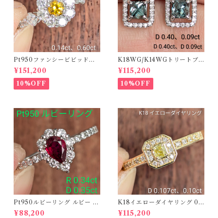
Pt950ファンシービビッドオ
K18WG/K14WGトリートブ
レンジィイエローダイヤリン
ルーダイヤピアス 【PRO20
¥151,200
¥115,200
グ D 0.144ct D 0.60ct【PR
8939】
O208782】
10%OFF
10%OFF
Pt950ルビーリング ルビー 0.
K18イエローダイヤリング 0.1
34ct ダイヤモンド 0.35ct【P
07ct D 0.10ct【PRO20878
¥88,200
¥115,200
RO206885】
1】