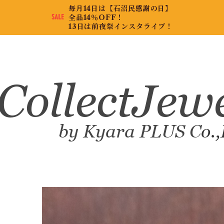
毎月14日は【石沼民感謝の日】
全品14％OFF！
13日は前夜祭インスタライブ！