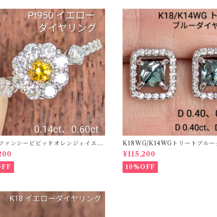
50ファンシービビッドオレンジィイエロ
K18WG/K14WGトリートブル
ング D 0.144ct D 0.60ct【PRO
ス 【PRO208939】
200
¥115,200
2】
OFF
10%OFF