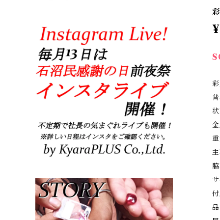
彩
¥
S
彩
普
状
金
重
主
脇
サ
付
品