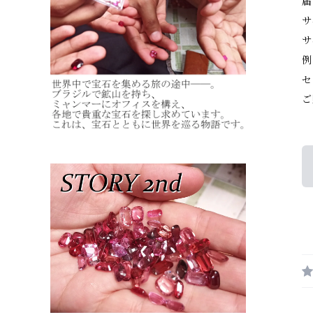
届
サ
サ
例
セ
ご