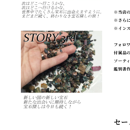
※当店
※
さら
※
イン
フォロ
付属品
ソーテ
鑑別書
セー