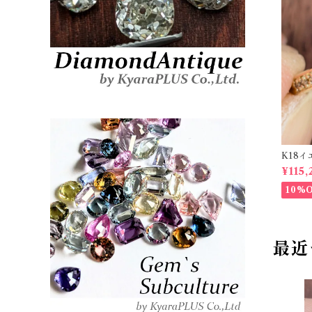
K18イ
t【PR
¥115,
10%
最近