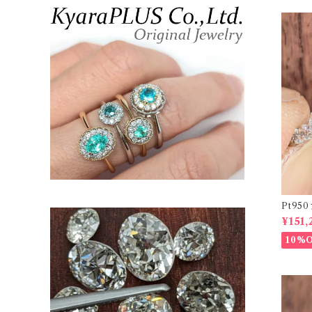
Pt9
ーダイヤリ
¥151,
20878
10%