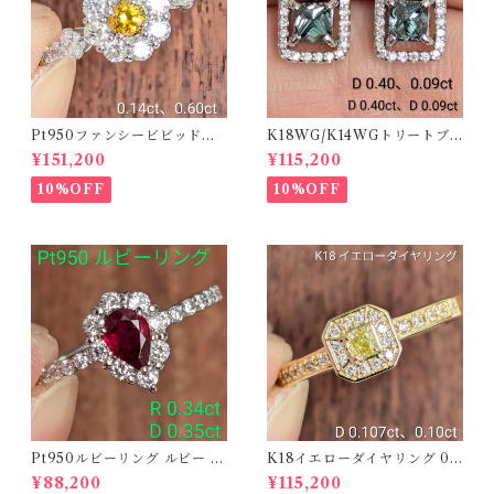
Pt950ファンシービビッドオ
K18WG/K14WGトリートブ
レンジィイエローダイヤリン
ルーダイヤピアス 【PRO20
¥151,200
¥115,200
グ D 0.144ct D 0.60ct【PR
8939】
O208782】
10%OFF
10%OFF
Pt950ルビーリング ルビー 0.
K18イエローダイヤリング 0.1
34ct ダイヤモンド 0.35ct【P
07ct D 0.10ct【PRO20878
¥88,200
¥115,200
RO206885】
1】