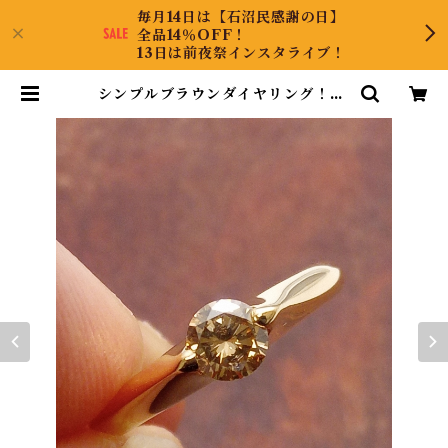
毎月14日は【石沼民感謝の日】
全品14％OFF！
13日は前夜祭インスタライブ！
シンプルブラウンダイヤリング！K1
8ダイヤリング 9号 | CollectJew
el