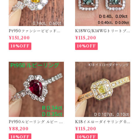
Pt950ファンシービビッドオ
K18WG/K14WGトリートブ
レンジィイエローダイヤリン
ルーダイヤピアス 【PRO20
¥151,200
¥115,200
グ D 0.144ct D 0.60ct【PR
8939】
O208782】
10%OFF
10%OFF
Pt950ルビーリング ルビー 0.
K18イエローダイヤリング 0.1
34ct ダイヤモンド 0.35ct【P
07ct D 0.10ct【PRO20878
¥88,200
¥115,200
RO206885】
1】
10%OFF
10%OFF