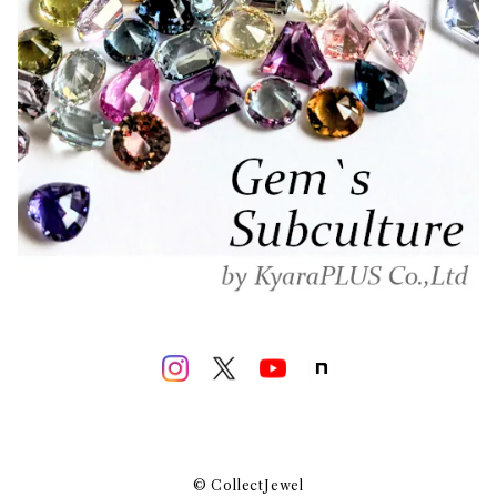
© CollectJewel