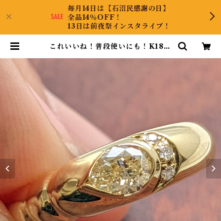
毎月14日は【石沼民感謝の日】
全品14％OFF！
13日は前夜祭インスタライブ！
これいいね！普段使いにも！K18ダ
イヤリング 12号 | CollectJewel