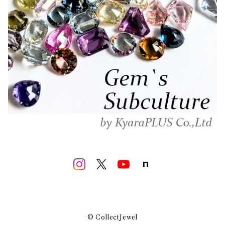
© CollectJewel