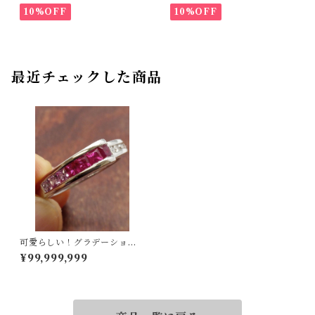
10%OFF
10%OFF
最近チェックした商品
可愛らしい！グラデーション
です！K18WGルビーリング 1
¥99,999,999
4号