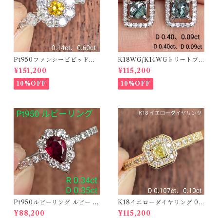
Pt950ファンシービビッドオ
K18WG/K14WGトリートブ
レンジィイエローダイヤリン
ルーダイヤピアス 【PRO20
¥151,200
¥115,200
グ D 0.144ct D 0.60ct【PR
8939】
O208782】
10%OFF
10%OFF
Pt950ルビーリング ルビー 0.
K18イエローダイヤリング 0.1
34ct ダイヤモンド 0.35ct【P
07ct D 0.10ct【PRO20878
¥88,200
¥115,200
RO206885】
1】