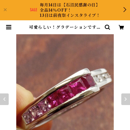
毎月14日は【石沼民感謝の日】
全品14％OFF！
13日は前夜祭インスタライブ！
可愛らしい！グラデーションです！
K18WGルビーリング 14号 | Coll
ectJewel