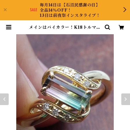
毎月14日は【石沼民感謝の日】
全品14％OFF！
13日は前夜祭インスタライブ！
メインはバイカラー！K18トルマリ
ンリング 11号 | CollectJewel