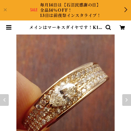
毎月14日は【石沼民感謝の日】
全品14％OFF！
13日は前夜祭インスタライブ！
メインはマーキスダイヤです！K18
ダイヤリング 13号 | CollectJew
el