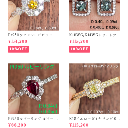
Pt950ファンシービビッドオ
K18WG/K14WGトリートブ
レンジィイエローダイヤリン
ルーダイヤピアス 【PRO20
¥151,200
¥115,200
グ D 0.144ct D 0.60ct【PR
8939】
O208782】
10%OFF
10%OFF
Pt950ルビーリング ルビー 0.
K18イエローダイヤリング 0.1
34ct ダイヤモンド 0.35ct【P
07ct D 0.10ct【PRO20878
¥88,200
¥115,200
RO206885】
1】