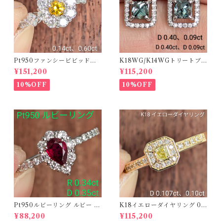
Pt950ファンシービビッドオ
K18WG/K14WGトリートブ
レンジィイエローダイヤリン
ルーダイヤピアス 【PRO20
¥151,200
¥115,200
グ D 0.144ct D 0.60ct【PR
8939】
O208782】
10%OFF
10%OFF
Pt950ルビーリング ルビー 0.
K18イエローダイヤリング 0.1
34ct ダイヤモンド 0.35ct【P
07ct D 0.10ct【PRO20878
¥88,200
¥115,200
RO206885】
1】