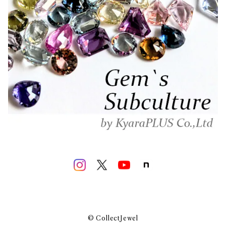
© CollectJewel