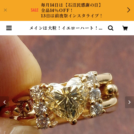
毎月14日は【石沼民感謝の日】
全品14％OFF！
13日は前夜祭インスタライブ！
メインは大粒！イエローハート！K1
8ダイヤリング 11号 | CollectJew
el