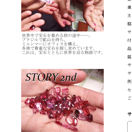
重
主
脇
サ
付
品
届
サ
サ
例
セ
ご