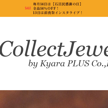
毎月14日は【石沼民感謝の日】
全品14％OFF！
13日は前夜祭インスタライブ！