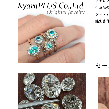
フォロ
付属品
ソーテ
鑑別書
セー