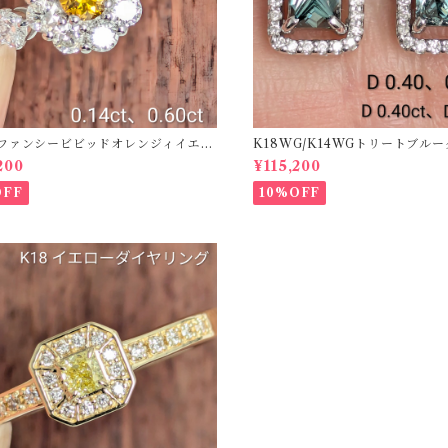
50ファンシービビッドオレンジィイエロ
K18WG/K14WGトリートブル
ング D 0.144ct D 0.60ct【PRO
ス 【PRO208939】
200
¥115,200
2】
OFF
10%OFF