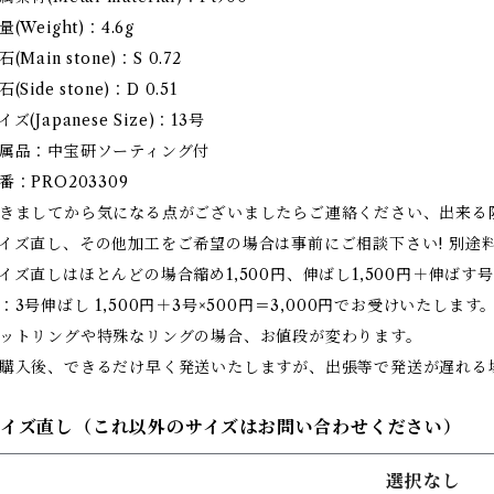
量(Weight)：4.6g
石(Main stone)：S 0.72
石(Side stone)：D 0.51
イズ(Japanese Size)：13号
属品：中宝研ソーティング付
番：PRO203309
きましてから気になる点がございましたらご連絡ください、出来る
イズ直し、その他加工をご希望の場合は事前にご相談下さい! 別途
イズ直しはほとんどの場合縮め1,500円、伸ばし1,500円＋伸ばす号
：3号伸ばし 1,500円＋3号×500円＝3,000円でお受けいたします
ットリングや特殊なリングの場合、お値段が変わります。
購入後、できるだけ早く発送いたしますが、出張等で発送が遅れる
サイズ直し（これ以外のサイズはお問い合わせください）
選択なし