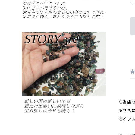
※当店
※
さら
※
イン