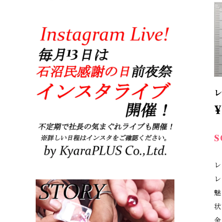
レ
¥
S
レ
レ
魅
状
金