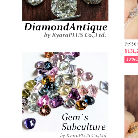
Pt9
ーダイヤリ
¥151,
20878
10%