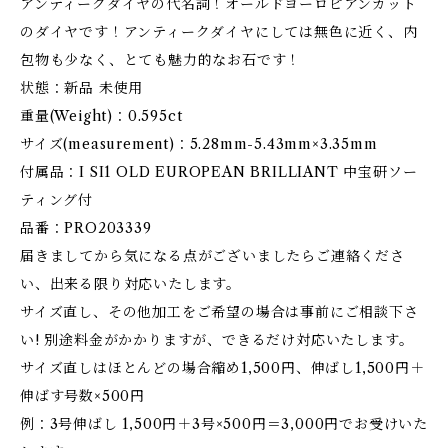
アンティークダイヤの代名詞！オールドヨーロピアンカット
のダイヤです！アンティークダイヤにしては無色に近く、内
包物も少なく、とても魅力的なお石です！
状態：新品 未使用
重量(Weight)：0.595ct
サイズ(measurement)：5.28mm-5.43mm×3.35mm
付属品：I SI1 OLD EUROPEAN BRILLIANT 中宝研ソー
ティング付
品番：PRO203339
届きましてから気になる点がございましたらご連絡くださ
い、出来る限り対応いたします。
サイズ直し、その他加工をご希望の場合は事前にご相談下さ
い! 別途料金がかかりますが、できるだけ対応いたします。
サイズ直しはほとんどの場合縮め1,500円、伸ばし1,500円＋
伸ばす号数×500円
例：3号伸ばし 1,500円＋3号×500円＝3,000円でお受けいた