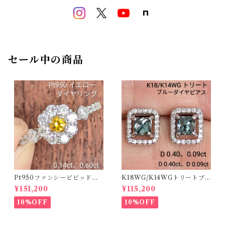
セール中の商品
Pt950ファンシービビッドオ
K18WG/K14WGトリートブ
レンジィイエローダイヤリン
ルーダイヤピアス 【PRO20
¥151,200
¥115,200
グ D 0.144ct D 0.60ct【PR
8939】
O208782】
10%OFF
10%OFF