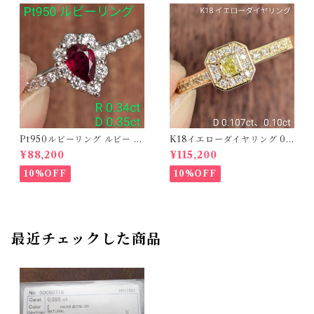
Pt950ルビーリング ルビー 0.
K18イエローダイヤリング 0.1
34ct ダイヤモンド 0.35ct【P
07ct D 0.10ct【PRO20878
¥88,200
¥115,200
RO206885】
1】
10%OFF
10%OFF
最近チェックした商品