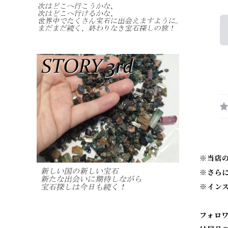
※当店
※
さら
※
イン
フォロ