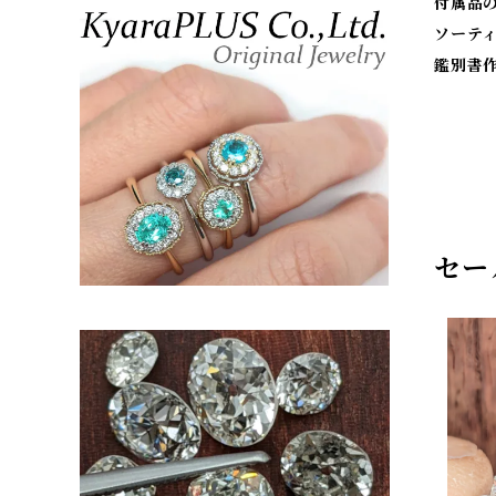
付属品
ソーテ
鑑別書
セー