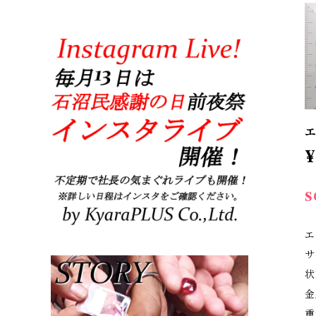
エ
¥
S
エ
サ
状
金
重