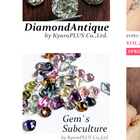
Pt9
ーダイヤリ
¥151,
20878
10%