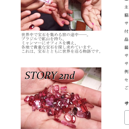
主
脇
サ
付
品
届
サ
サ
例
セ
ご