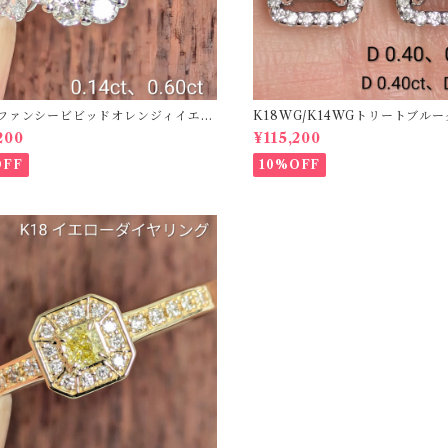
50ファンシービビッドオレンジィイエロ
K18WG/K14WGトリートブル
ング D 0.144ct D 0.60ct【PRO
ス 【PRO208939】
200
¥115,200
2】
OFF
10%OFF