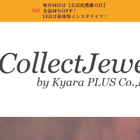
毎月14日は【石沼民感謝の日】
全品14％OFF！
13日は前夜祭インスタライブ！