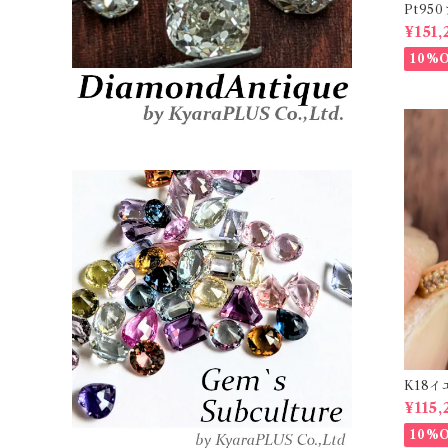
Pt9
ーダイヤリ
¥151,
20878
10%
K18イ
t【PR
¥115,
10%