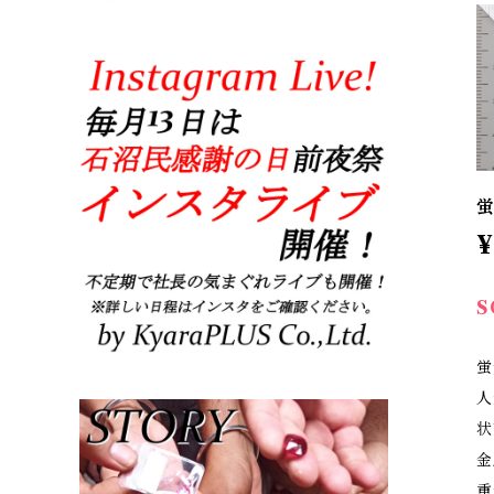
蛍
¥
S
蛍
人
状
金
重