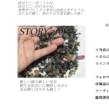
※当店
※
さら
※
イン
フォロ
付属品
ソーテ
鑑別書