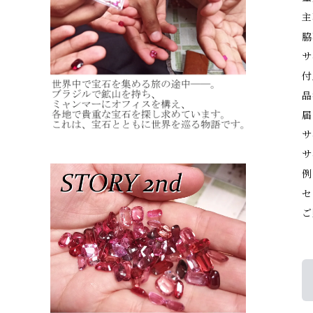
主
脇
サ
付
品
届
サ
サ
例
セ
ご