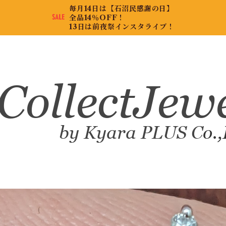
毎月14日は【石沼民感謝の日】
全品14％OFF！
13日は前夜祭インスタライブ！