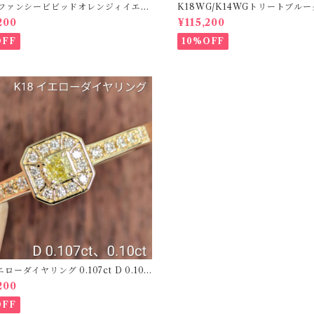
50ファンシービビッドオレンジィイエロ
K18WG/K14WGトリートブル
ング D 0.144ct D 0.60ct【PRO
ス 【PRO208939】
200
¥115,200
2】
OFF
10%OFF
エローダイヤリング 0.107ct D 0.10c
O208781】
200
OFF