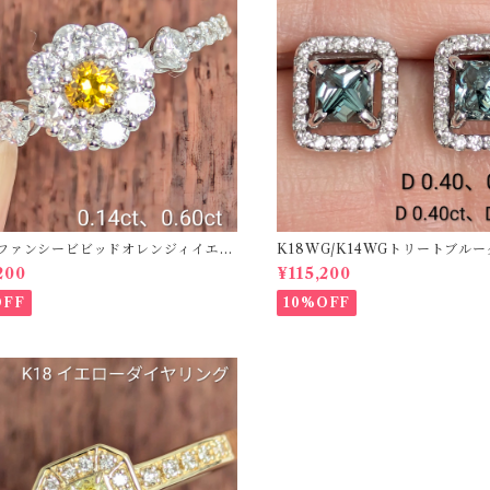
50ファンシービビッドオレンジィイエロ
K18WG/K14WGトリートブル
ング D 0.144ct D 0.60ct【PRO
ス 【PRO208939】
200
¥115,200
2】
OFF
10%OFF