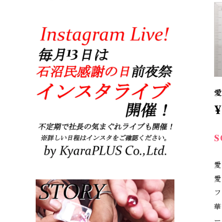
愛
¥
S
愛
愛
フ
華
ー