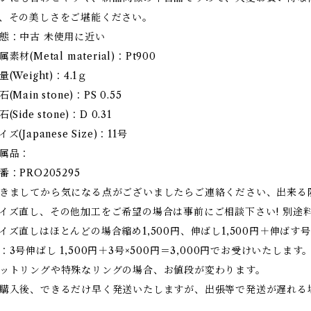
、その美しさをご堪能ください。
態：中古 未使用に近い
属素材(Metal material)：Pt900
量(Weight)：4.1ｇ
石(Main stone)：PS 0.55
石(Side stone)：D 0.31
イズ(Japanese Size)：11号
属品：
番：PRO205295
きましてから気になる点がございましたらご連絡ください、出来る
イズ直し、その他加工をご希望の場合は事前にご相談下さい! 別途
イズ直しはほとんどの場合縮め1,500円、伸ばし1,500円＋伸ばす号
：3号伸ばし 1,500円＋3号×500円＝3,000円でお受けいたします
ットリングや特殊なリングの場合、お値段が変わります。
購入後、できるだけ早く発送いたしますが、出張等で発送が遅れる