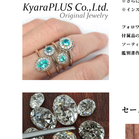
※
さら
※
イン
フォロ
付属品
ソーテ
鑑別書
セー