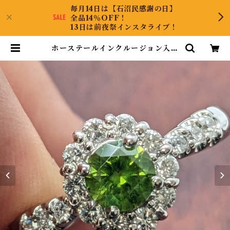
毎月14日は【石沼民感謝の日】
全品14％OFF！
13日は前夜祭インスタライブ！
ホーステールインクルージョン入っ
てます！Pt900デマントイドガーネ
ットリング 14.5号 | CollectJew
el