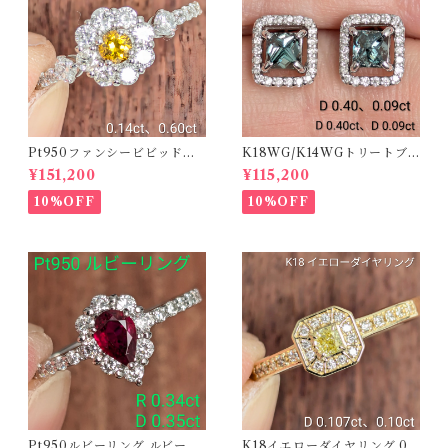
Pt950ファンシービビッドオ
K18WG/K14WGトリートブ
レンジィイエローダイヤリン
ルーダイヤピアス 【PRO20
¥151,200
¥115,200
グ D 0.144ct D 0.60ct【PR
8939】
O208782】
10%OFF
10%OFF
Pt950ルビーリング ルビー 0.
K18イエローダイヤリング 0.1