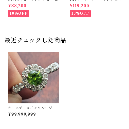
34ct ダイヤモンド 0.35ct【P
07ct D 0.10ct【PRO20878
¥88,200
¥115,200
RO206885】
1】
10%OFF
10%OFF
最近チェックした商品
ホーステールインクルージョ
ン入ってます！Pt900デマン
¥99,999,999
トイドガーネットリング 14.5
号