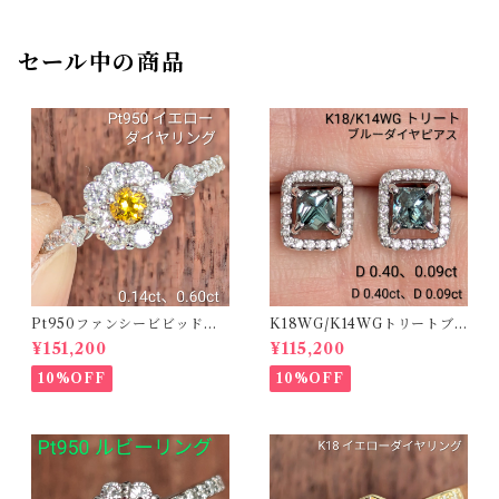
セール中の商品
Pt950ファンシービビッドオ
K18WG/K14WGトリートブ
レンジィイエローダイヤリン
ルーダイヤピアス 【PRO20
¥151,200
¥115,200
グ D 0.144ct D 0.60ct【PR
8939】
O208782】
10%OFF
10%OFF