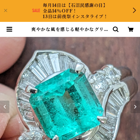
毎月14日は【石沼民感謝の日】
全品14％OFF！
13日は前夜祭インスタライブ！
爽やかな風を感じる軽やかなグリー
ン！Pt900エメラルドダイヤリング
10号 | CollectJewel