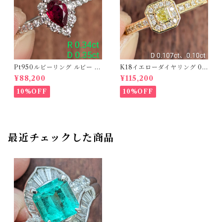
Pt950ルビーリング ルビー 0.
K18イエローダイヤリング 0.1
34ct ダイヤモンド 0.35ct【P
07ct D 0.10ct【PRO20878
¥88,200
¥115,200
RO206885】
1】
10%OFF
10%OFF
最近チェックした商品