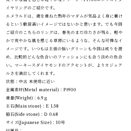
イヤリングのご紹介です。
エメラルドは、歳を重ねた熟年のマダムが気品よく身に着け
るという敷居高いイメージではないかと思います。でも今回
ご紹介のこちらのリングは、春先のまだ冷たさが残る、軽や
かで爽やかな風を感じる草原にいるような、そんな可憐なイ
メージです。いつもは主張の強いグリーンも今回は成りを潜
め、比較的どんな色合いのファッションにも合う淡めの色合
い。マーキースダイヤモンドのアクセントが、よりカジュア
ルさを演出してくれます。
状態：中古 未使用に近い
金属素材(Metal material)：Pt900
重量(Weight)：6.9ｇ
主石(Main stone)：E 1.58
脇石(Side stone)：D 0.68
サイズ(Japanese Size)：10号
付属品：