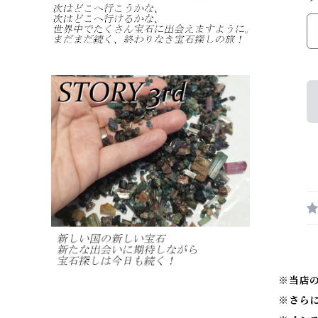
※当店
※
さら