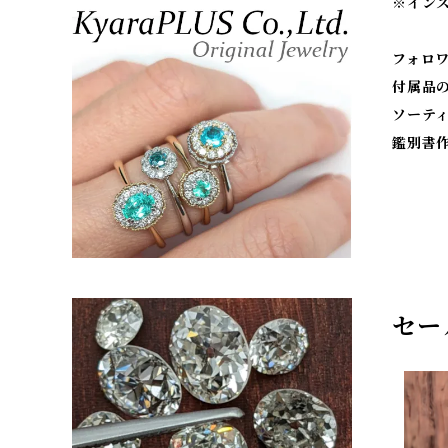
※
イン
フォロ
付属品
ソーテ
鑑別書
セー