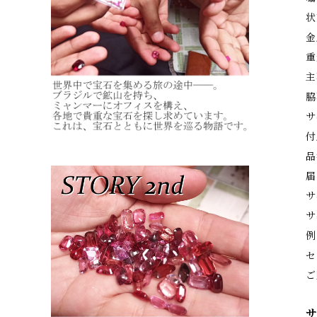
状
金
重
主
脇
サ
付
品
届
サ
サ
例
セ
ご