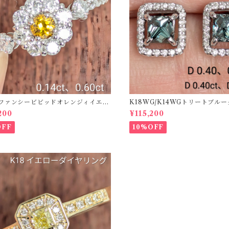
50ファンシービビッドオレンジィイエロ
K18WG/K14WGトリートブル
ング D 0.144ct D 0.60ct【PRO
ス 【PRO208939】
200
¥115,200
2】
OFF
10%OFF