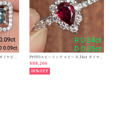
ーダイヤピア
Pt950ルビーリング ルビー 0.34ct ダイヤモ
ンド 0.35ct【PRO206885】
¥88,200
10%OFF