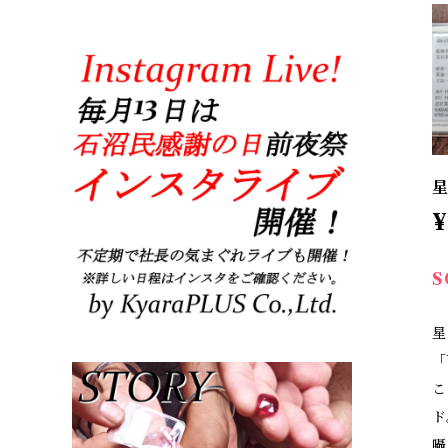
星
¥
S
星
「
こ
ド
囁