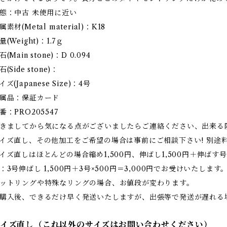
態：中古 未使用に近い
属素材(Metal material)：K18
量(Weight)：1.7ｇ
石(Main stone)：D 0.094
石(Side stone)：
イズ(Japanese Size)：4号
属品：保証カード
番：PRO205547
きましてから気になる点がございましたらご連絡ください、出来る
イズ直し、その他加工をご希望の場合は事前にご相談下さい! 別途
イズ直しはほとんどの場合縮め1,500円、伸ばし1,500円＋伸ばす号
：3号伸ばし 1,500円＋3号×500円＝3,000円でお受けいたします
ットリングや特殊なリングの場合、お値段が変わります。
購入後、できるだけ早く発送いたしますが、出張等で発送が遅れる
サイズ直し（これ以外のサイズはお問い合わせください）