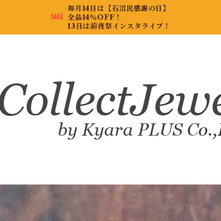
毎月14日は【石沼民感謝の日】
全品14％OFF！
13日は前夜祭インスタライブ！