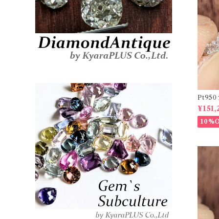
Pt9
ーダイヤリ
¥151,
20878
10%