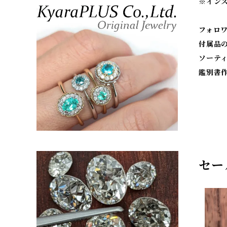
※
イン
フォロ
付属品
ソーテ
鑑別書
セー