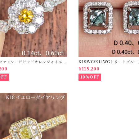
50ファンシービビッドオレンジィイエロ
K18WG/K14WGトリートブル
ング D 0.144ct D 0.60ct【PRO
ス 【PRO208939】
200
¥115,200
2】
OFF
10%OFF