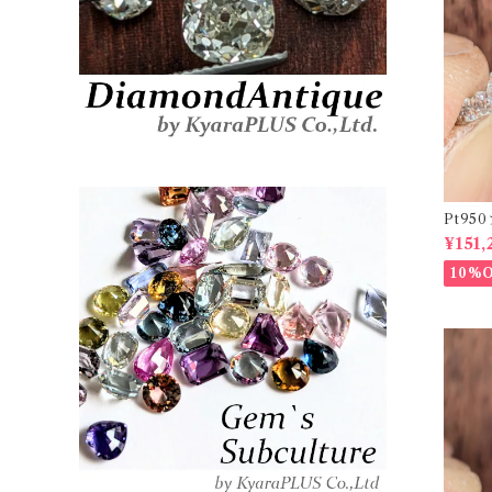
Pt9
ーダイヤリ
¥151,
20878
10%