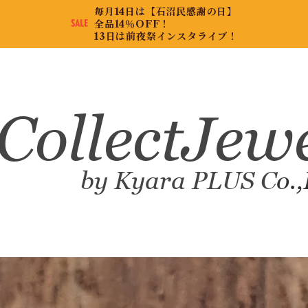
毎月14日は【石沼民感謝の日】
全品14％OFF！
13日は前夜祭インスタライブ！