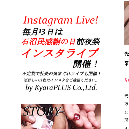
光
¥
S
光
万
に
所
イ