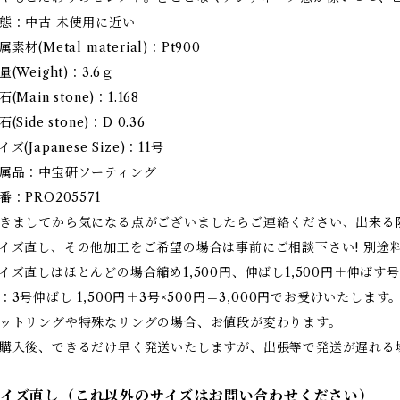
態：中古 未使用に近い
属素材(Metal material)：Pt900
量(Weight)：3.6ｇ
石(Main stone)：1.168
石(Side stone)：D 0.36
イズ(Japanese Size)：11号
属品：中宝研ソーティング
番：PRO205571
きましてから気になる点がございましたらご連絡ください、出来る
イズ直し、その他加工をご希望の場合は事前にご相談下さい! 別途
イズ直しはほとんどの場合縮め1,500円、伸ばし1,500円＋伸ばす号
：3号伸ばし 1,500円＋3号×500円＝3,000円でお受けいたします
ットリングや特殊なリングの場合、お値段が変わります。
購入後、できるだけ早く発送いたしますが、出張等で発送が遅れる
サイズ直し（これ以外のサイズはお問い合わせください）