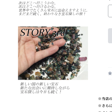
※当店
※
さら