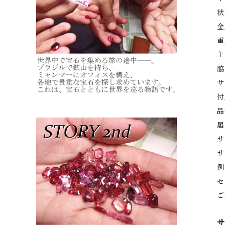
状
金
重
主
脇
サ
付
品
届
サ
サ
例
セ
ご