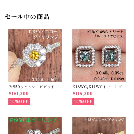
セール中の商品
Pt950ファンシービビッドオ
K18WG/K14WGトリートブ
レンジィイエローダイヤリン
ルーダイヤピアス 【PRO20
¥151,200
¥115,200
グ D 0.144ct D 0.60ct【PR
8939】
O208782】
10%OFF
10%OFF