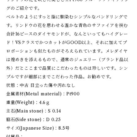
グのご紹介です。
ベルトのようにすっと指に馴染むシンプルなバンドリングで
す。リンドウの花を思わせる温かな青色のサファイアを挟む
合計16ピースのダイヤモンドが、なんといってもハイグレー
ド！VSクラスでかつカットがGOOD以上、それに加えてプ
ロポーションも似たものがそろえられています。メレダイヤ
は煌めきを添えるもので、通常のジュエリー（ブランド品以
外）だとここまで品質にこだわったものは珍しいです。シン
プルですが細部にまでこだわった作品。お勧めです。
状態：中古 目立った傷や汚れなし
金属素材(Metal material)：Pt900
重量(Weight)：4.6ｇ
主石(Main stone)：S 0.14
脇石(Side stone)：D 0.25
サイズ(Japanese Size)：8.5号
付属品：