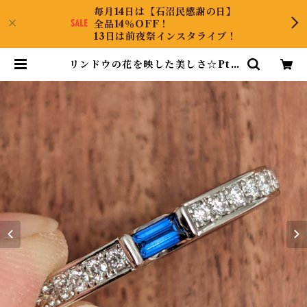
毎月14日は【石沼民感謝の日】
全品14％OFF！
13日は前夜祭インスタライブ！
リンドウの花を映した美しさ☆Pt9
00 ブルーサファイアリング 8.5号 |
CollectJewel