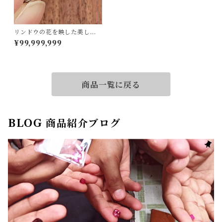
リンドウの花を映した美しさ
☆Pt900 ブルーサファイアリ
¥99,999,999
ング 8.5号
商品一覧に戻る
BLOG 商品紹介ブログ