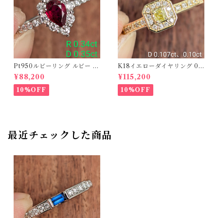
Pt950ルビーリング ルビー 0.
K18イエローダイヤリング 0.1
34ct ダイヤモンド 0.35ct【P
07ct D 0.10ct【PRO20878
¥88,200
¥115,200
RO206885】
1】
10%OFF
10%OFF
最近チェックした商品