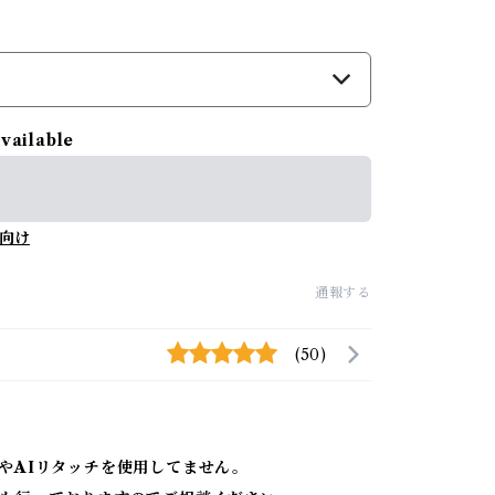
available
向け
通報する
(50)
やAIリタッチを使用してません。