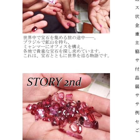
ス
状
金
重
主
脇
サ
付
品
届
サ
サ
例
セ
ご