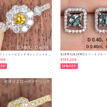
50ファンシービビッドオレンジィイエロ
K18WG/K14WGトリートブル
ング D 0.144ct D 0.60ct【PRO
ス 【PRO208939】
200
¥115,200
2】
OFF
10%OFF