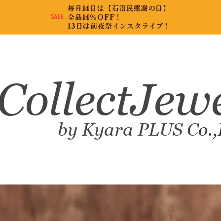
毎月14日は【石沼民感謝の日】
全品14％OFF！
13日は前夜祭インスタライブ！