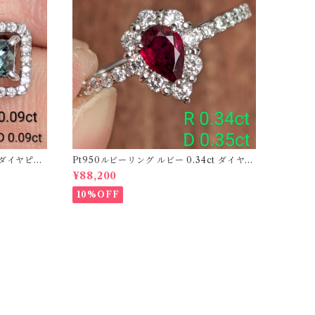
ーダイヤピア
Pt950ルビーリング ルビー 0.34ct ダイヤモ
ンド 0.35ct【PRO206885】
¥88,200
10%OFF