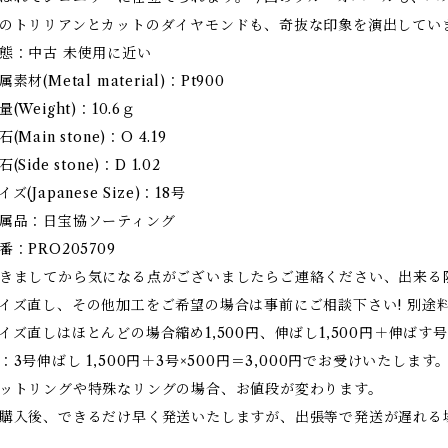
のトリリアンとカットのダイヤモンドも、奇抜な印象を演出してい
態：中古 未使用に近い
属素材(Metal material)：Pt900
量(Weight)：10.6ｇ
石(Main stone)：O 4.19
石(Side stone)：D 1.02
イズ(Japanese Size)：18号
属品：日宝協ソーティング
番：PRO205709
きましてから気になる点がございましたらご連絡ください、出来る
イズ直し、その他加工をご希望の場合は事前にご相談下さい! 別途
イズ直しはほとんどの場合縮め1,500円、伸ばし1,500円＋伸ばす号
：3号伸ばし 1,500円＋3号×500円＝3,000円でお受けいたします
ットリングや特殊なリングの場合、お値段が変わります。
購入後、できるだけ早く発送いたしますが、出張等で発送が遅れる