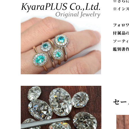
※
さら
※
イン
フォロ
付属品
ソーテ
鑑別書
セー