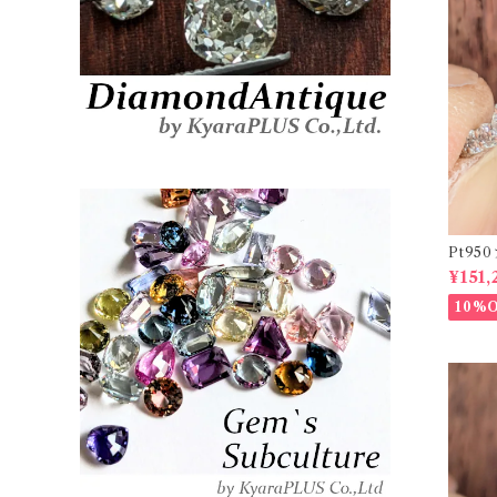
Pt9
ーダイヤリ
¥151,
20878
10%