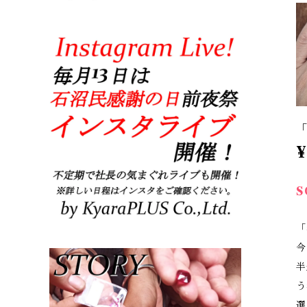
「
¥
S
「
今
半
う
選